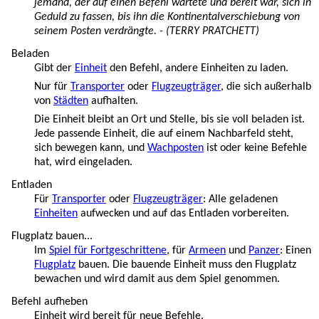
jemand, der auf einen Befehl wartete und bereit war, sich in
Geduld zu fassen, bis ihn die Kontinentalverschiebung von
seinem Posten verdrängte. - (TERRY PRATCHETT)
Beladen
Gibt der
Einheit
den Befehl, andere Einheiten zu laden.
Nur für
Transporter
oder
Flugzeugträger
, die sich außerhalb
von
Städten
aufhalten.
Die Einheit bleibt an Ort und Stelle, bis sie voll beladen ist.
Jede passende Einheit, die auf einem Nachbarfeld steht,
sich bewegen kann, und
Wachposten
ist oder keine Befehle
hat, wird eingeladen.
Entladen
Für
Transporter
oder
Flugzeugträger
: Alle geladenen
Einheiten
aufwecken und auf das Entladen vorbereiten.
Flugplatz bauen...
Im
Spiel für Fortgeschrittene
, für
Armeen
und
Panzer
: Einen
Flugplatz
bauen. Die bauende Einheit muss den Flugplatz
bewachen und wird damit aus dem Spiel genommen.
Befehl aufheben
Einheit wird bereit für neue Befehle.