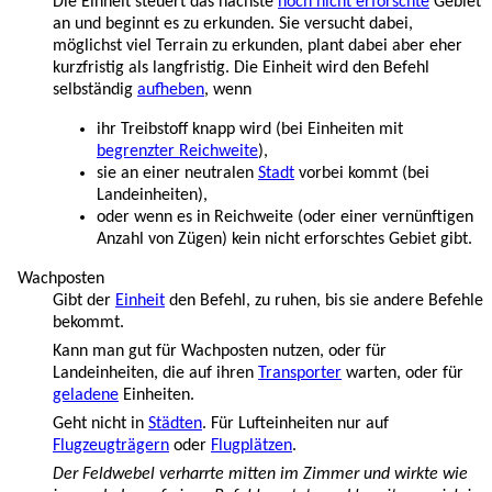
Die Einheit steuert das nächste
noch nicht erforschte
Gebiet
an und beginnt es zu erkunden. Sie versucht dabei,
möglichst viel Terrain zu erkunden, plant dabei aber eher
kurzfristig als langfristig. Die Einheit wird den Befehl
selbständig
aufheben
, wenn
ihr Treibstoff knapp wird (bei Einheiten mit
begrenzter Reichweite
),
sie an einer neutralen
Stadt
vorbei kommt (bei
Landeinheiten),
oder wenn es in Reichweite (oder einer vernünftigen
Anzahl von Zügen) kein nicht erforschtes Gebiet gibt.
Wachposten
Gibt der
Einheit
den Befehl, zu ruhen, bis sie andere Befehle
bekommt.
Kann man gut für Wachposten nutzen, oder für
Landeinheiten, die auf ihren
Transporter
warten, oder für
geladene
Einheiten.
Geht nicht in
Städten
. Für Lufteinheiten nur auf
Flugzeugträgern
oder
Flugplätzen
.
Der Feldwebel verharrte mitten im Zimmer und wirkte wie