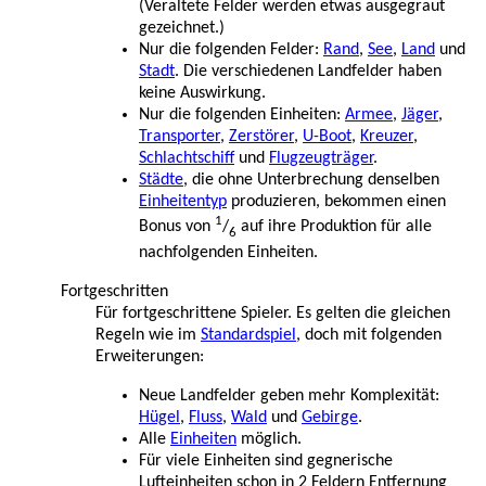
(Veraltete Felder werden etwas ausgegraut
gezeichnet.)
Nur die folgenden Felder:
Rand
,
See
,
Land
und
Stadt
. Die verschiedenen Landfelder haben
keine Auswirkung.
Nur die folgenden Einheiten:
Armee
,
Jäger
,
Transporter
,
Zerstörer
,
U-Boot
,
Kreuzer
,
Schlachtschiff
und
Flugzeugträger
.
Städte
, die ohne Unterbrechung denselben
Einheitentyp
produzieren, bekommen einen
1
Bonus von
/
auf ihre Produktion für alle
6
nachfolgenden Einheiten.
Fortgeschritten
Für fortgeschrittene Spieler. Es gelten die gleichen
Regeln wie im
Standardspiel
, doch mit folgenden
Erweiterungen:
Neue Landfelder geben mehr Komplexität:
Hügel
,
Fluss
,
Wald
und
Gebirge
.
Alle
Einheiten
möglich.
Für viele Einheiten sind gegnerische
Lufteinheiten schon in 2 Feldern Entfernung