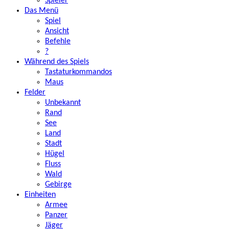
Spieler
Das Menü
Spiel
Ansicht
Befehle
?
Während des Spiels
Tastaturkommandos
Maus
Felder
Unbekannt
Rand
See
Land
Stadt
Hügel
Fluss
Wald
Gebirge
Einheiten
Armee
Panzer
Jäger