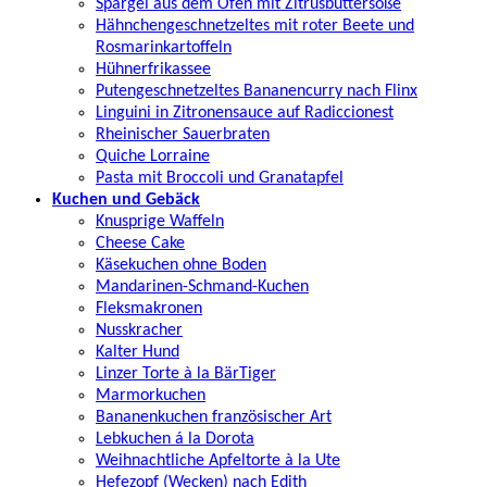
Spargel aus dem Ofen mit Zitrusbuttersoße
Hähnchengeschnetzeltes mit roter Beete und
Rosmarinkartoffeln
Hühnerfrikassee
Putengeschnetzeltes Bananencurry nach Flinx
Linguini in Zitronensauce auf Radiccionest
Rheinischer Sauerbraten
Quiche Lorraine
Pasta mit Broccoli und Granatapfel
Kuchen und Gebäck
Knusprige Waffeln
Cheese Cake
Käsekuchen ohne Boden
Mandarinen-Schmand-Kuchen
Fleksmakronen
Nusskracher
Kalter Hund
Linzer Torte à la BärTiger
Marmorkuchen
Bananenkuchen französischer Art
Lebkuchen á la Dorota
Weihnachtliche Apfeltorte à la Ute
Hefezopf (Wecken) nach Edith