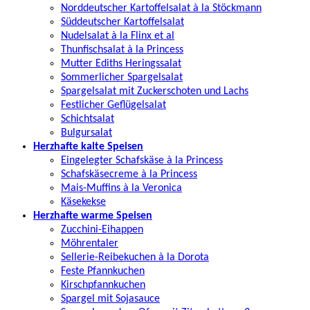
Norddeutscher Kartoffelsalat à la Stöckmann
Süddeutscher Kartoffelsalat
Nudelsalat à la Flinx et al
Thunfischsalat à la Princess
Mutter Ediths Heringssalat
Sommerlicher Spargelsalat
Spargelsalat mit Zuckerschoten und Lachs
Festlicher Geflügelsalat
Schichtsalat
Bulgursalat
Herzhafte kalte Speisen
Eingelegter Schafskäse à la Princess
Schafskäsecreme à la Princess
Mais-Muffins à la Veronica
Käsekekse
Herzhafte warme Speisen
Zucchini-Eihappen
Möhrentaler
Sellerie-Reibekuchen à la Dorota
Feste Pfannkuchen
Kirschpfannkuchen
Spargel mit Sojasauce