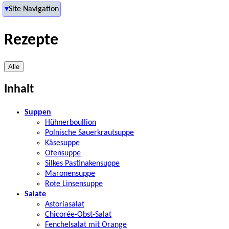
Site Navigation
Site Navigation
Untermenüs schließen
Rezepte
Alle
Inhalt
Suppen
Hühnerboullion
Polnische Sauerkrautsuppe
Käsesuppe
Ofensuppe
Silkes Pastinakensuppe
Maronensuppe
Rote Linsensuppe
Salate
Astoriasalat
Chicorée-Obst-Salat
Fenchelsalat mit Orange